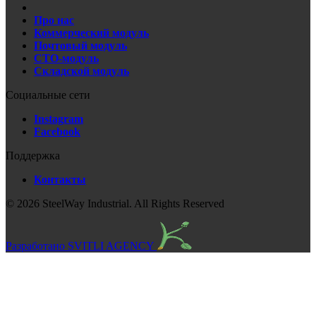
Про нас
Коммерческий модуль
Почтовый модуль
СТО-модуль
Складской модуль
Социальные сети
Instagram
Facebook
Поддержка
Контакты
© 2026 SteelWay Industrial. All Rights Reserved
Разработано SVITLI AGENCY